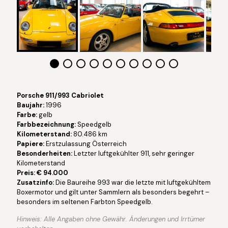
Porsche 911/993 Cabriolet
Baujahr:
1996
Farbe:
gelb
Farbbezeichnung:
Speedgelb
Kilometerstand:
80.486 km
Papiere:
Erstzulassung Österreich
Besonderheiten:
Letzter luftgekühlter 911, sehr geringer
Kilometerstand
Preis: € 94.000
Zusatzinfo:
Die Baureihe 993 war die letzte mit luftgekühltem
Boxermotor und gilt unter Sammlern als besonders begehrt –
besonders im seltenen Farbton Speedgelb.
Hinweis: Alle Angaben ohne Gewähr. Änderungen und Irrtümer