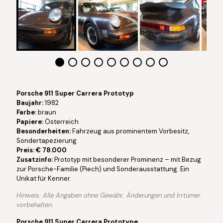
Porsche 911 Super Carrera Prototyp
Baujahr:
1982
Farbe:
braun
Papiere:
Österreich
Besonderheiten:
Fahrzeug aus prominentem Vorbesitz,
Sondertapezierung
Preis: € 78.000
Zusatzinfo:
Prototyp mit besonderer Prominenz – mit Bezug
zur Porsche-Familie (Piech) und Sonderausstattung. Ein
Unikat für Kenner.
Hinweis: Alle Angaben ohne Gewähr. Änderungen und Irrtümer
vorbehalten.
Porsche 911 Super Carrera Prototype