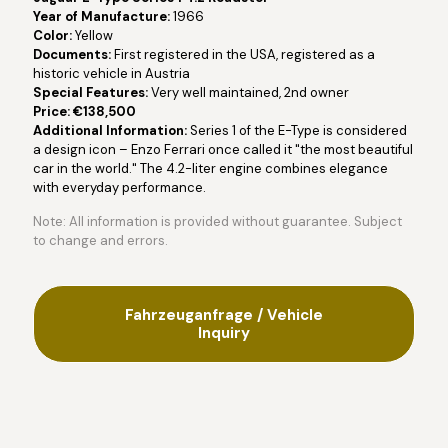
Year of Manufacture:
1966
Color:
Yellow
Documents:
First registered in the USA, registered as a
historic vehicle in Austria
Special Features:
Very well maintained, 2nd owner
Price: €138,500
Additional Information:
Series 1 of the E-Type is considered
a design icon – Enzo Ferrari once called it "the most beautiful
car in the world." The 4.2-liter engine combines elegance
with everyday performance.
Note: All information is provided without guarantee. Subject
to change and errors.
Fahrzeuganfrage / Vehicle
Inquiry