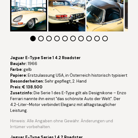
Jaguar E-Type Serie 1 4.2 Roadster
Baujahr:
1966
Farbe:
gelb
Papiere:
Erstzulassung USA, in Österreich historisch typisiert
Besonderheiten:
Sehr gepflegt, 2. Hand
Preis: € 138.500
Zusatzinfo:
Die Serie 1 des E-Type gilt als Designikone – Enzo
Ferrari nannte ihn einst "das schönste Auto der Welt". Der
4.2-Liter-Motor verbindet Eleganz mit alltagstauglicher
Leistung.
Hinweis: Alle Angaben ohne Gewähr. Änderungen und
Irrtümer vorbehalten.
Jaguar E-Type Series 1 4.2 Roadster