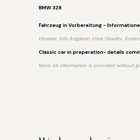
BMW 328
Fahrzeug in Vorbereitung - Informatione
Hinweis: Alle Angaben ohne Gewähr. Änderu
Classic car in preperation- details comi
Note: All information is provided without g