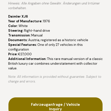
Hinweis: Alle Angaben ohne Gewähr. Änderungen und Irrtümer
vorbehalten.
Daimler XJ6
Year of Manufacture:
1976
Color:
White
Steering:
Right-hand drive
Transmission:
Manual
Documents:
Austria, registered as a historic vehicle
Special Features:
One of only 27 vehicles in this
configuration
Price:
€27,000
Additional Information:
This rare manual version of a classic
British luxury car combines understatement with collector
value.
Note: All information is provided without guarantee. Subject to
change and errors.
Fahrzeuganfrage / Vehicle
Inquiry